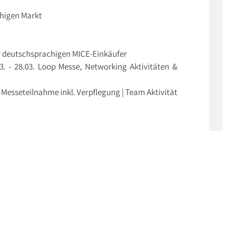
chigen Markt
er deutschsprachigen MICE-Einkäufer
3. - 28.03. Loop Messe, Networking Aktivitäten &
 Messeteilnahme inkl. Verpflegung | Team Aktivität
ch für dieses Event anzumelden. Solltest du noch
trieren.