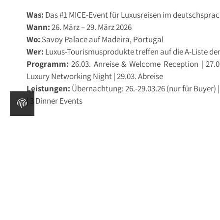
Was:
Das #1 MICE-Event für Luxusreisen im deutschspra
Wann:
26. März – 29. März 2026
Wo:
Savoy Palace auf Madeira, Portugal
Wer:
Luxus-Tourismusprodukte treffen auf die A-Liste d
Programm:
26.03. Anreise & Welcome Reception | 27.0
Luxury Networking Night | 29.03. Abreise
Leistungen:
Übernachtung: 26.-29.03.26 (nur für Buyer) |
| 3 Dinner Events
Bitte
logge
dich in deinen bestehenden Account ein um di
keinen Account angelegt haben kannst du dich
hier
regis