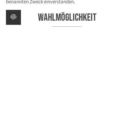
benannten Zweck einverstanden.
Wahlmöglichkeit
Wir möchten Ihre Daten dazu nutzen, Sie über unsere
Produkte zu informieren. Falls Sie hiermit nicht
einverstanden sein sollten, können Sie uns dies jederzeit
auf postalischem Wege oder per E-Mail an
lobstermessage@lobster-experience.com mitteilen, damit
wir Ihre Daten entsprechend sperren können.
Auskunftsrecht
Auf Anforderung teilen wir Ihnen schriftlich entsprechend
geltendem Recht mit, ob und welche persönlichen Daten