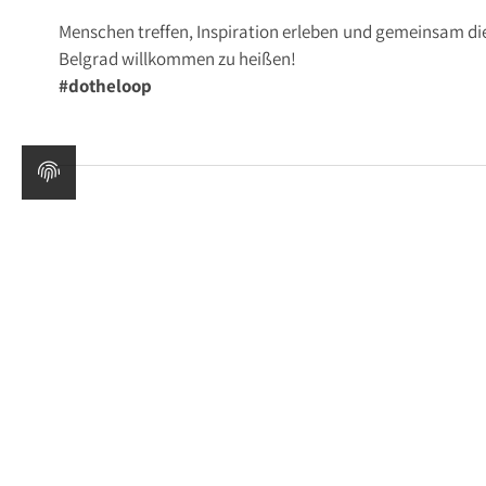
Menschen treffen, Inspiration erleben und gemeinsam die 
Belgrad willkommen zu heißen!
#dotheloop
Bitte
logge
dich in deinen bestehenden Account ein um di
keinen Account angelegt haben kannst du dich
hier
regis