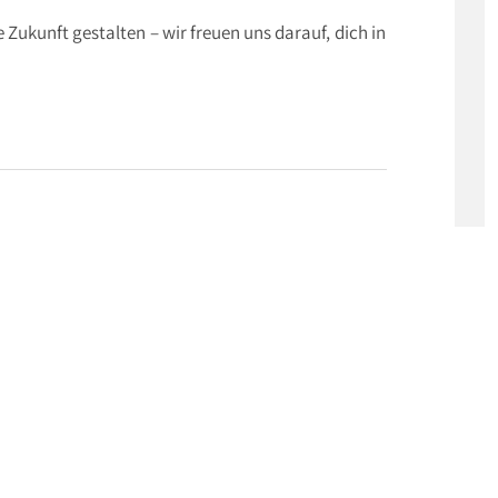
Zukunft gestalten – wir freuen uns darauf, dich in
ch für dieses Event anzumelden. Solltest du noch
trieren.